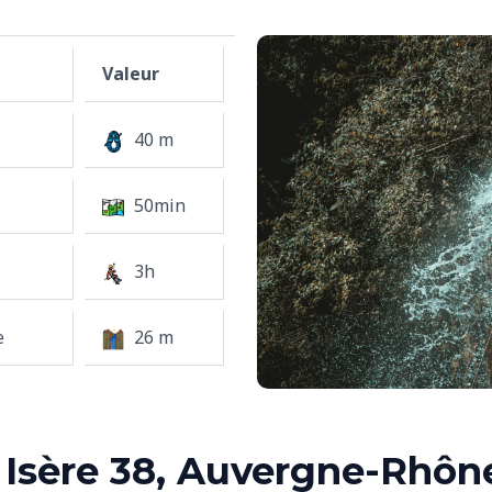
Valeur
40 m
50min
3h
e
26 m
Isère 38, Auvergne-Rhôn