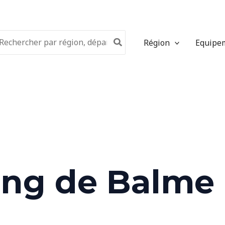
chercher:
Région
Equipe
ing de Balme