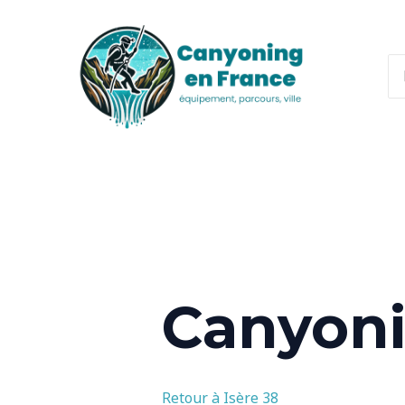
Aller
au
contenu
Re
Canyon
Retour à Isère 38